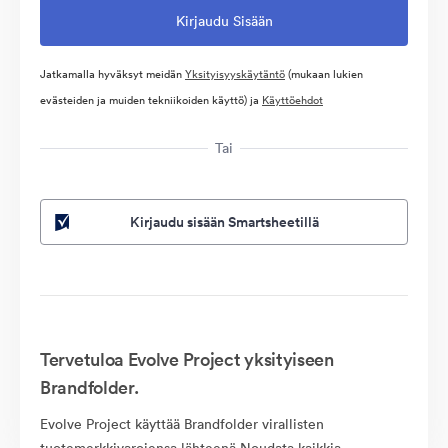
Jatkamalla hyväksyt meidän
Yksityisyyskäytäntö
(mukaan lukien
evästeiden ja muiden tekniikoiden käyttö) ja
Käyttöehdot
Tai
Kirjaudu sisään Smartsheetillä
Tervetuloa Evolve Project yksityiseen
Brandfolder.
Evolve Project käyttää Brandfolder virallisten