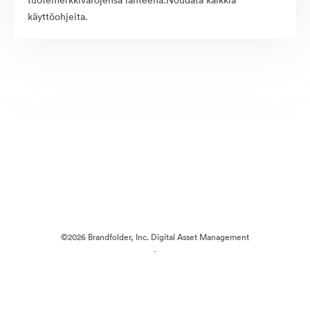
tuotemerkkivarojensa lähteenä.Noudata kaikkia
käyttöohjeita.
©2026 Brandfolder, Inc. Digital Asset Management
·
Evästeasetukset
Yksityisyyskäytäntö
Käyttöehdot