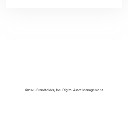
©2026 Brandfolder, Inc. Digital Asset Management
·
Preferințe cookie
Politica de confidentialitate
Termenii serviciului
Chat live