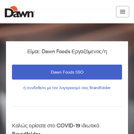
Είμαι: Dawn Foods Εργαζόμενος/η
Dawn Foods SSO
ή συνδεθείτε με τον λογαριασμό σας Brandfolder
Καλώς ορίσατε στο COVID-19 ιδιωτικό
Brandfolder.