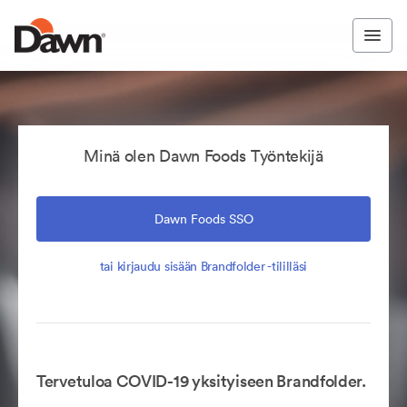
Minä olen Dawn Foods Työntekijä
Dawn Foods SSO
tai kirjaudu sisään Brandfolder -tililläsi
Tervetuloa COVID-19 yksityiseen Brandfolder.