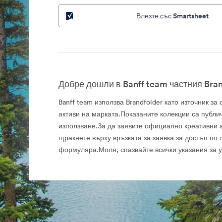
Влезте със Smartsheet
Добре дошли в Banff team частния Bran
Banff team използва Brandfolder като източник з
активи на марката.Показаните колекции са публи
използване.За да заявите официално креативни а
щракнете върху връзката за заявка за достъп по-
формуляра.Моля, спазвайте всички указания за 