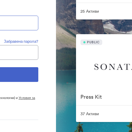
25 Активи
Забравена парола?
PUBLIC
Press Kit
ехнологии) и
Условия за
37 Активи