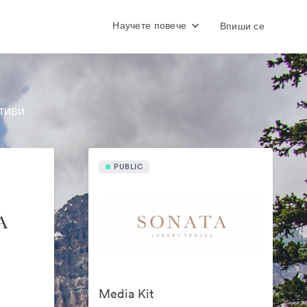
Научете повече
Впиши се
тиви
PUBLIC
Media Kit