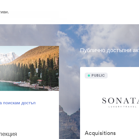
иви.
Публично достъпни ак
PUBLIC
а поискам достъп
Acquisitions
олекция