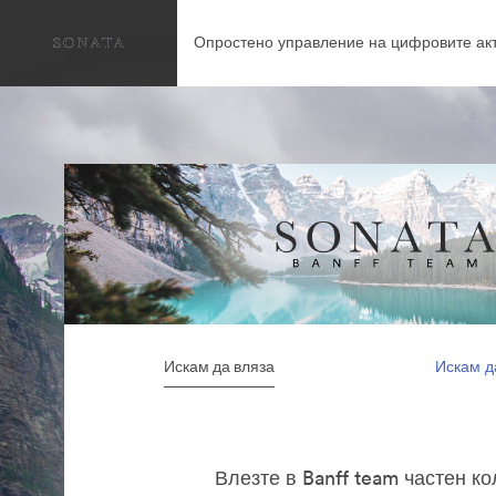
Опростено управление на цифровите акт
Искам да вляза
Искам д
Влезте в Banff team частен к