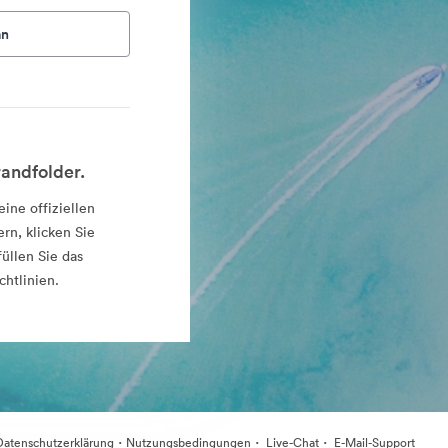
an
andfolder.
ine offiziellen
rn, klicken Sie
üllen Sie das
chtlinien.
·
·
·
Datenschutzerklärung
Nutzungsbedingungen
Live-Chat
E-Mail-Support