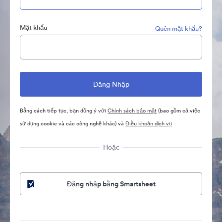
Mật khẩu
Quên mật khẩu?
Bằng cách tiếp tục, bạn đồng ý với
Chính sách bảo mật
(bao gồm cả việc
sử dụng cookie và các công nghệ khác) và
Điều khoản dịch vụ
Hoặc
Đăng nhập bằng Smartsheet