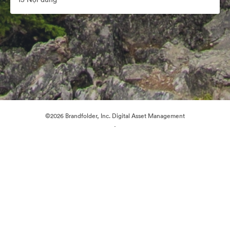
©2026 Brandfolder, Inc. Digital Asset Management
·
Tùy chọn cookie
Chính sách bảo mật
Điều khoản dịch vụ
Trò chuyện trực tiếp
Hỗ trợ email
Được hỗ trợ bởi