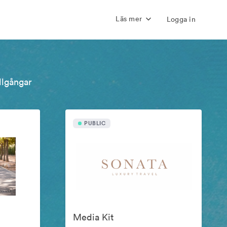
Läs mer
Logga in
illgångar
PUBLIC
Media Kit