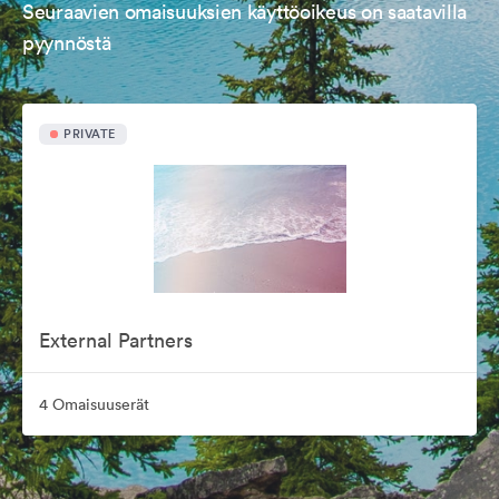
Seuraavien omaisuuksien käyttöoikeus on saatavilla
pyynnöstä
PRIVATE
External Partners
4 Omaisuuserät