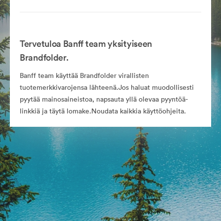
Tervetuloa Banff team yksityiseen
Brandfolder.
Banff team käyttää Brandfolder virallisten
tuotemerkkivarojensa lähteenä.Jos haluat muodollisesti
pyytää mainosaineistoa, napsauta yllä olevaa pyyntöä-
linkkiä ja täytä lomake.Noudata kaikkia käyttöohjeita.