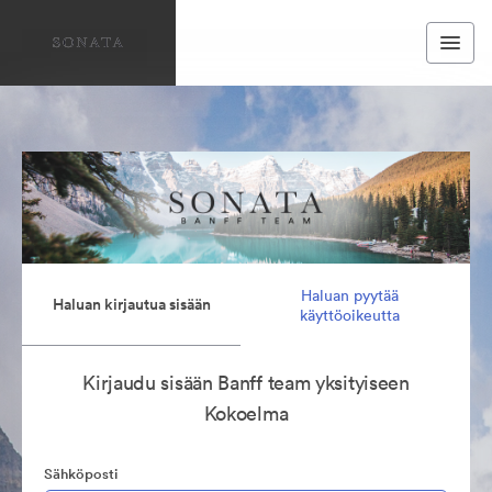
Haluan pyytää
Haluan kirjautua sisään
käyttöoikeutta
Kirjaudu sisään Banff team yksityiseen
Kokoelma
Sähköposti