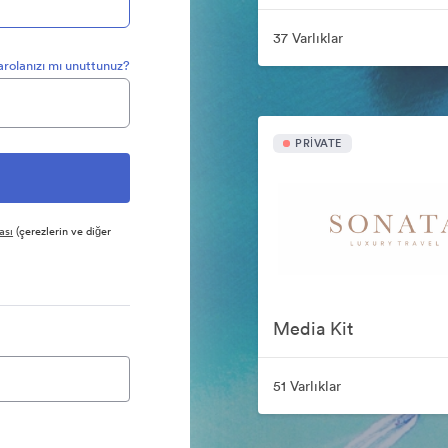
37 Varlıklar
arolanızı mı unuttunuz?
PRIVATE
ası
(çerezlerin ve diğer
Media Kit
51 Varlıklar