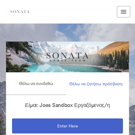
Θέλω να συνδεθώ
Θέλω να ζητήσω πρόσβαση
Είμαι: Joes Sandbox Εργαζόμενος/η
Enter Here