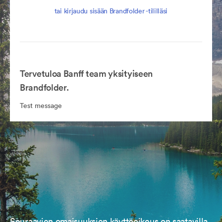
tai kirjaudu sisään Brandfolder -tililläsi
Tervetuloa Banff team yksityiseen
Brandfolder.
Test message
Seuraavien omaisuuksien käyttöoikeus on saatavilla