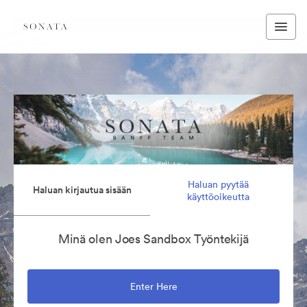
Haluan pyytää
Haluan kirjautua sisään
käyttöoikeutta
Minä olen Joes Sandbox Työntekijä
Enter Here