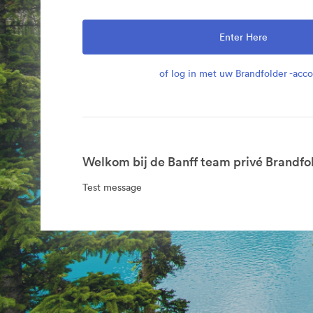
Enter Here
of log in met uw Brandfolder -acc
Welkom bij de Banff team privé Brandfo
Test message