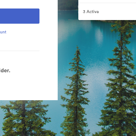
3 Activa
ount
lder.