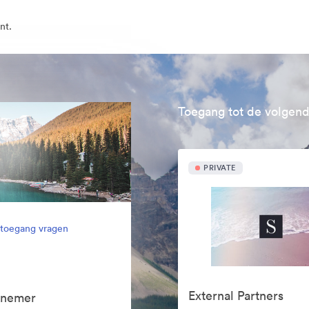
nt.
Toegang tot de volgend
PRIVATE
l toegang vragen
External Partners
knemer