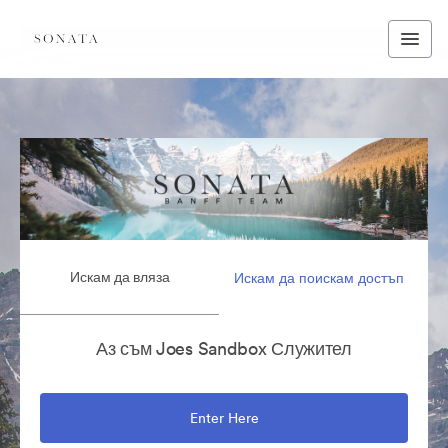
Искам да вляза
Искам да поискам достъп
Аз съм Joes Sandbox Служител
Enter Here