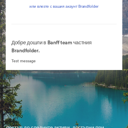
или влезте с вашия акаунт Brandfolder
Добре дошли в Banff team частния
Brandfolder.
Test message
Достъп до следните активи, достъпни при