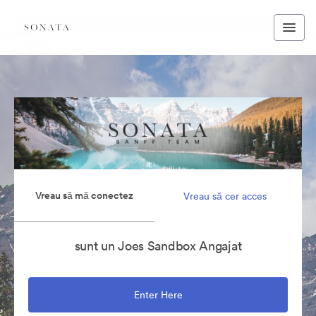
Vreau să mă conectez
Vreau să cer acces
sunt un Joes Sandbox Angajat
Enter Here