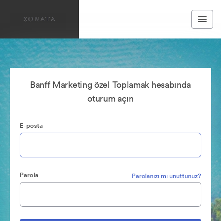
Banff Marketing özel Toplamak hesabında
oturum açın
E-posta
Parola
Parolanızı mı unuttunuz?