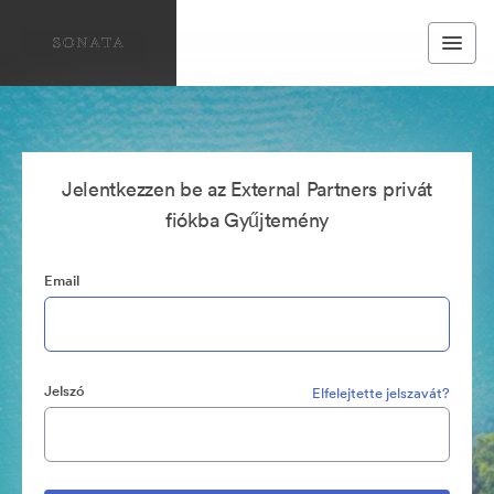
Jelentkezzen be az External Partners privát
fiókba Gyűjtemény
Email
Jelszó
Elfelejtette jelszavát?