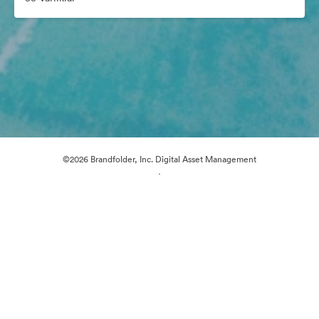
©2026 Brandfolder, Inc. Digital Asset Management
·
Çerez Tercihleri
Gizlilik Politikası
Kullanım Şartları
Canlı sohbet
E-posta desteği
Tarafından desteklenmektedir