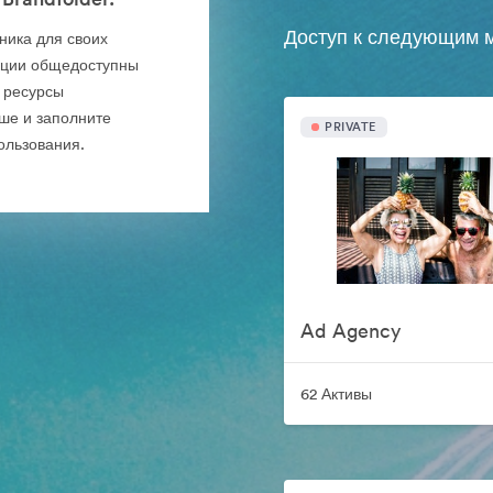
Доступ к следующим м
чника для своих
кции общедоступны
 ресурсы
ше и заполните
PRIVATE
ользования.
Ad Agency
62 Активы