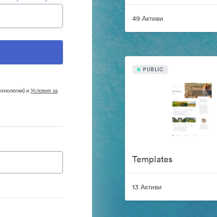
49 Активи
PUBLIC
ехнологии) и
Условия за
Templates
13 Активи