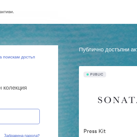
активи.
Публично достъпни ак
а поискам достъп
PUBLIC
ен колекция
Press Kit
Забравена парола?