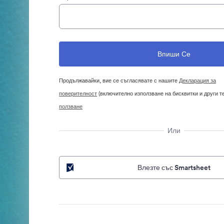
Продължавайки, вие се съгласявате с нашите
Декларация за
поверителност
(включително използване на бисквитки и други т
ползване
Или
Влезте със Smartsheet