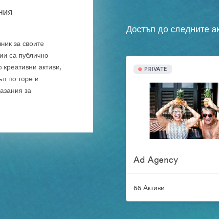
тния
Достъп до следните а
чник за своите
ии са публично
 креативни активи,
PRIVATE
ъп по-горе и
азания за
Ad Agency
66 Активи