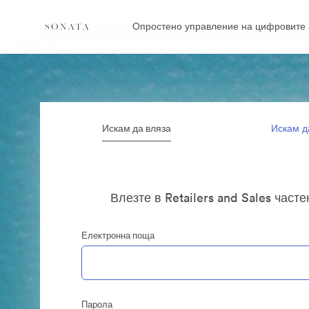
Опростено управление на цифровите 
Искам да вляза
Искам д
Влезте в Retailers and Sales част
Електронна поща
Парола