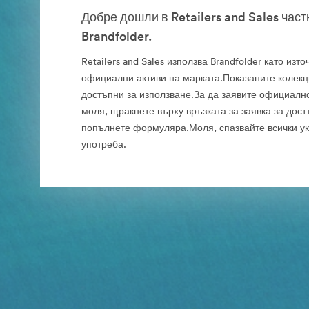
Добре дошли в Retailers and Sales час
Brandfolder.
Retailers and Sales използва Brandfolder като изто
официални активи на марката.Показаните колекц
достъпни за използване.За да заявите официално
моля, щракнете върху връзката за заявка за дост
попълнете формуляра.Моля, спазвайте всички ук
употреба.