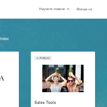
Научете повече
Впиши се
тиви
PUBLIC
Sales Tools