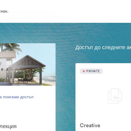
иви.
Достъп до следните а
PRIVATE
а поискам достъп
Creative
олекция