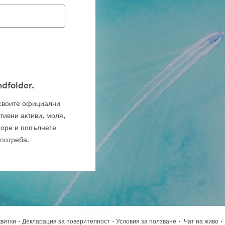
dfolder.
а своите официални
тивни активи, моля,
горе и попълнете
употреба.
·
·
·
·
квитки
Декларация за поверителност
Условия за ползване
Чат на живо