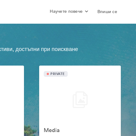
Научете повече
Впиши се
ктиви, достъпни при поискване
PRIVATE
Media