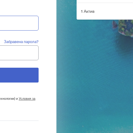
1 Актив
Забравена парола?
ехнологии) и
Условия за