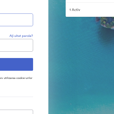
1 Activ
Aţi uitat parola?
siv utilizarea cookie-urilor