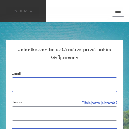
Jelentkezzen be az Creative privát fiókba
Gyűjtemény
Email
Jelszó
Elfelejtette jelszavát?