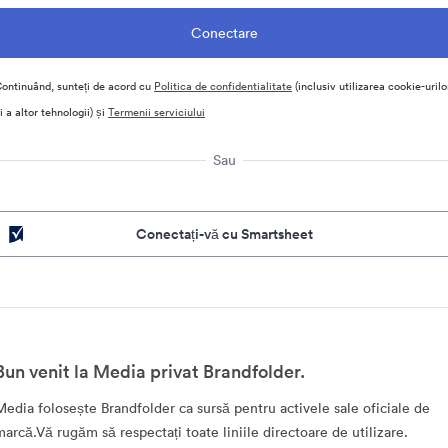
ontinuând, sunteți de acord cu
Politica de confidentialitate
(inclusiv utilizarea cookie-urilo
i a altor tehnologii) și
Termenii serviciului
Sau
Conectați-vă cu Smartsheet
Bun venit la Media privat Brandfolder.
Media folosește Brandfolder ca sursă pentru activele sale oficiale de
marcă.Vă rugăm să respectați toate liniile directoare de utilizare.