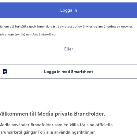
enom att fortsätta godkänner du vårt
Sekretesspolicy
(inklusive användning av cookies
ch annan teknik) och
Användarvillkor
Eller
Logga in med Smartsheet
Välkommen till Media privata Brandfolder.
Media använder Brandfolder som en källa för sina officiella
varumärketillgångar.Följ alla användningsriktlinjer.