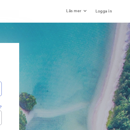
Läs mer
Logga in
?