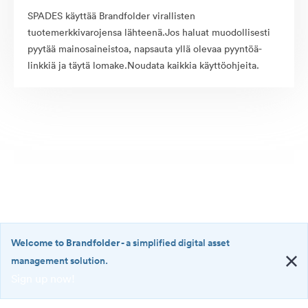
SPADES käyttää Brandfolder virallisten
tuotemerkkivarojensa lähteenä.Jos haluat muodollisesti
pyytää mainosaineistoa, napsauta yllä olevaa pyyntöä-
linkkiä ja täytä lomake.Noudata kaikkia käyttöohjeita.
Welcome to Brandfolder
- a simplified digital asset
management solution.
Sign up now!
©2026 Brandfolder, Inc. Digital Asset Management
·
<b>Welcome