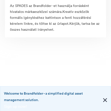
Az SPADES az Brandfolder -et használja forrásként
hivatalos márkaeszközei számára.Kreatív eszközök
formális igényléséhez kattintson a fenti hozzáférési
kérelem linkre, és töltse ki az űrlapot.Kérjük, tartsa be az
összes használati irányelvet.
Welcome to Brandfolder
- a simplified digital asset
management solution.
Sign up now!
©2026 Brandfolder, Inc. Digital Asset Management