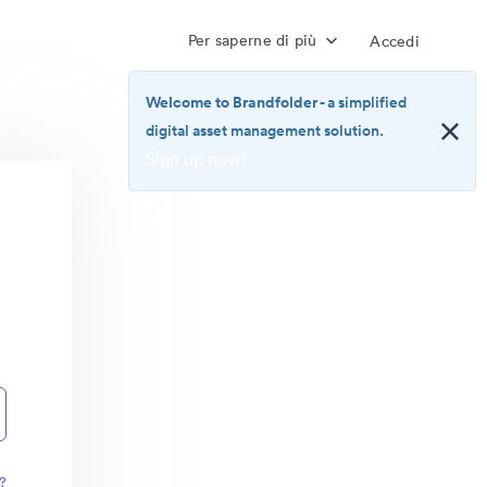
Per saperne di più
Accedi
Welcome to Brandfolder
- a simplified
digital asset management solution.
Sign up now!
<b>Welcome
to
Brandfolder</b>
-
a
simplified
digital
asset
management
solution.
<br>
<a
href="https://brandfolder.com/pricing/"
?