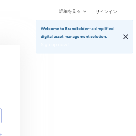
詳細を見る
サインイン
Welcome to Brandfolder
- a simplified
digital asset management solution.
Sign up now!
<b>Welcome
to
Brandfolder</b>
-
a
simplified
digital
asset
management
solution.
<br>
<a
href="https://brandfolder.com/pricing/"
合