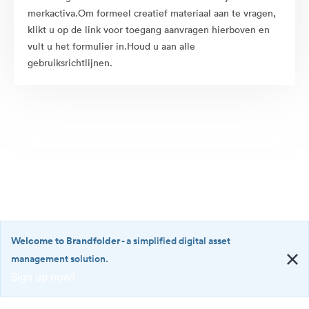
merkactiva.Om formeel creatief materiaal aan te vragen,
klikt u op de link voor toegang aanvragen hierboven en
vult u het formulier in.Houd u aan alle
gebruiksrichtlijnen.
Welcome to Brandfolder
- a simplified digital asset
management solution.
Sign up now!
©2026 Brandfolder, Inc. Digital Asset Management
·
<b>Welcome