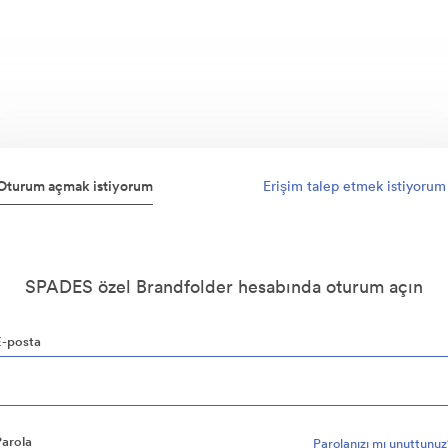
Oturum açmak istiyorum
Erişim talep etmek istiyorum
SPADES özel Brandfolder hesabında oturum açın
E-posta
Parola
Parolanızı mı unuttunu