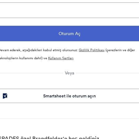
evam ederek, aşağıdakileri kabul etmiş olursunuz:
Gizlilik Politikası
(çerezlerin ve diğer
eknolojilerin kullanımı dahil) ve
Kullanım Şartları
Veya
Smartsheet ile oturum açın
SPADES özel Brandfolder'e hoş geldiniz.