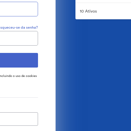
10 Ativos
squeceu-se da senha?
incluindo o uso de cookies