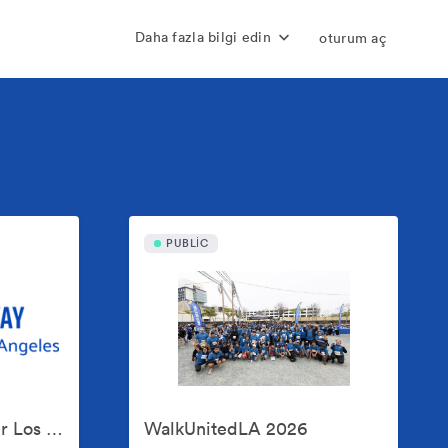
Daha fazla bilgi edin
oturum aç
PUBLIC
United Way of Greater Los Angeles
WalkUnitedLA 2026