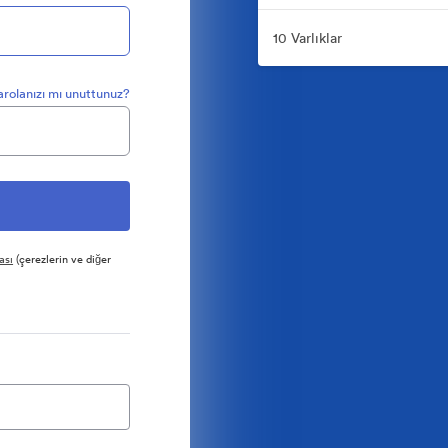
10 Varlıklar
arolanızı mı unuttunuz?
ası
(çerezlerin ve diğer