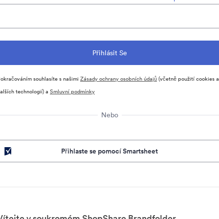
okračováním souhlasíte s našimi
Zásady ochrany osobních údajů
(včetně použití cookies a
alších technologií) a
Smluvní podmínky
Nebo
Přihlaste se pomocí Smartsheet
Vítejte v soukromém ShopShare Brandfolder.