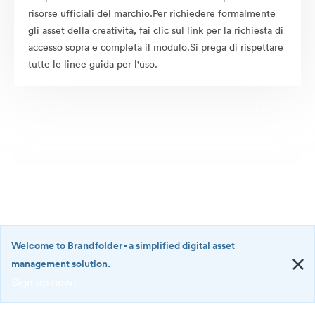
risorse ufficiali del marchio.Per richiedere formalmente
gli asset della creatività, fai clic sul link per la richiesta di
accesso sopra e completa il modulo.Si prega di rispettare
tutte le linee guida per l'uso.
Welcome to Brandfolder
- a simplified digital asset
management solution.
Sign up now!
©2026 Brandfolder, Inc. Digital Asset Management
·
<b>Welcome