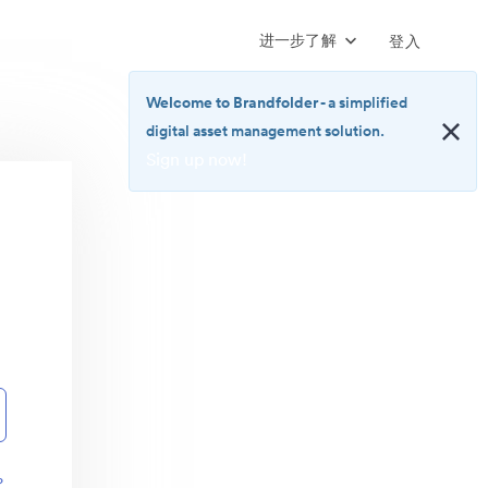
进一步了解
登入
Welcome to Brandfolder
- a simplified
digital asset management solution.
Sign up now!
<b>Welcome
to
Brandfolder</b>
-
a
simplified
digital
asset
management
solution.
<br>
<a
href="https://brandfolder.com/pricing/"
？