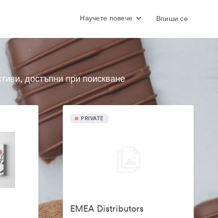
Научете повече
Впиши се
ктиви, достъпни при поискване
PRIVATE
EMEA Distributors