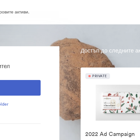
овите активи.
Достъп до следните а
ител
PRIVATE
lder
2022 Ad Campaign