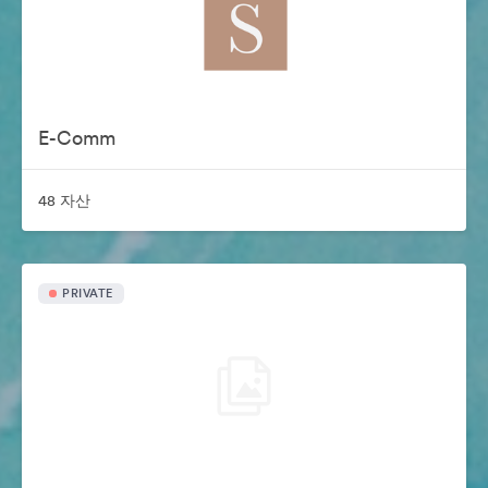
E-Comm
48 자산
PRIVATE