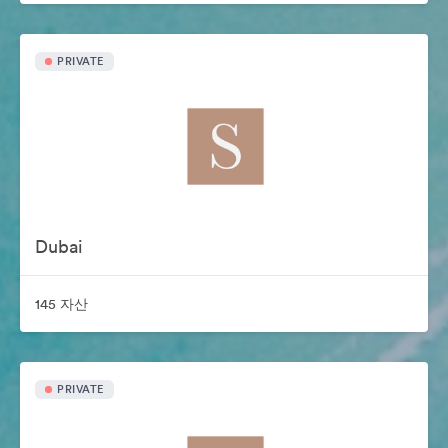
PRIVATE
Dubai
145 자산
PRIVATE