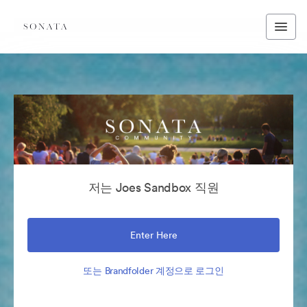
저는 Joes Sandbox 직원
Enter Here
또는 Brandfolder 계정으로 로그인