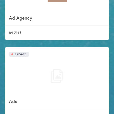
Ad Agency
84 자산
PRIVATE
Ads