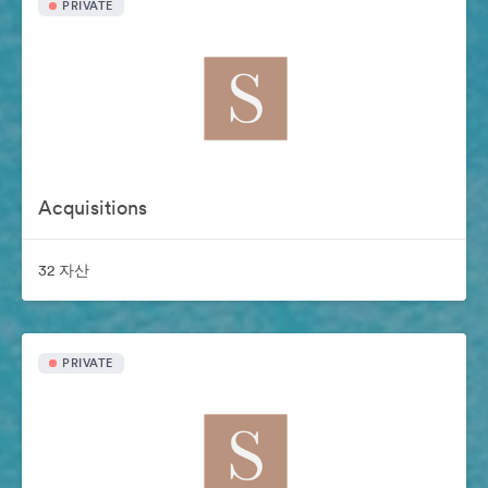
PRIVATE
Acquisitions
32 자산
PRIVATE