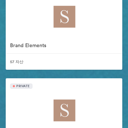
Brand Elements
57 자산
PRIVATE