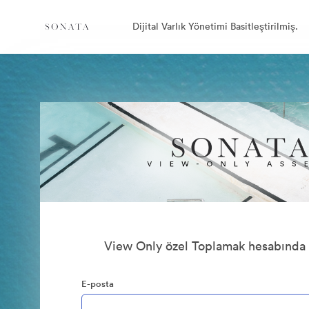
Dijital Varlık Yönetimi Basitleştirilmiş.
View Only özel Toplamak hesabında
E-posta