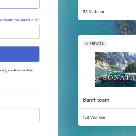
38 Varlıklar
arolanızı mı unuttunuz?
PRIVATE
ası
(çerezlerin ve diğer
Banff team
152 Varlıklar