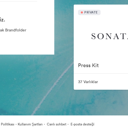
PRIVATE
iz.
rak Brandfolder
Press Kit
37 Varlıklar
·
·
·
k Politikası
Kullanım Şartları
Canlı sohbet
E-posta desteği